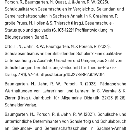
Porsch, R., Baumgarten, M., Quast, J. & Jahn, R. W. (2023).
Schulqualität von Gesamtschulen im Vergleich zu Sekundar- und
Gemeinschaftsschulen in Sachsen-Anhalt. In K. Graalmann, P.
große Prues, M. Hollen & S. Thiersch (Hrsg.), Gesamtschule -
Status quo und quo vadis (S. 103-122)
? Profilentwicklung im
Bildungswesen, Band 3.
Otto, L. N., Jahn, R. W., Baumgarten, M. & Porsch, R. (2023).
Schulabsentismus an berufsbildenden Schulen? Eine qualitative
Untersuchung zu Ausmaß, Ursachen und Umgang aus Sicht von
Schulleitungen.
berufsbildung–Zeitschrift für Theorie-Praxis-
Dialog, 77(1), 47-49. https://doi.org/10.3278/BB2301W014
Baumgarten, M., Jahn, R. W., Porsch, R. (2023). Pädagogische
Werthaltungen von Lehrerinnen und Lehrern. In S. Wernke & K.
Zierer (Hrsg.),
Jahrbuch für Allgemeine Didaktik 22/23 (9-28).
Schneider Verlag.
Baumgarten, M., Porsch, R. & Jahn, R. W. (2021). Schulische und
unterrichtliche Determinanten von Schulerfolg und Schulabbruch
an Sekundar- und Gemeinschaftsschulen in Sachsen-Anhalt