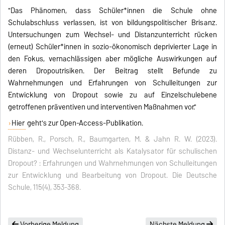
"Das Phänomen, dass Schüler*innen die Schule ohne
Schulabschluss verlassen, ist von bildungspolitischer Brisanz.
Untersuchungen zum Wechsel- und Distanzunterricht rücken
(erneut) Schüler*innen in sozio-ökonomisch deprivierter Lage in
den Fokus, vernachlässigen aber mögliche Auswirkungen auf
deren Dropoutrisiken. Der Beitrag stellt Befunde zu
Wahrnehmungen und Erfahrungen von Schulleitungen zur
Entwicklung von Dropout sowie zu auf Einzelschulebene
getroffenen präventiven und interventiven Maßnahmen vor."
Hier
geht's zur Open-Access-Publikation.
Rübben, R., Porsch, R., Baumgarten, M. & Jahn R. W. (2023).
Distanz- und Wechselunterricht als Katalysator für schulischen
Dropout? : Erfahrungen und Wahrnehmungen von Schulleitungen
zur Entwicklung und Bearbeitung von Dropout. Die Deutsche
Schule, 115(4), 353-368.
Vorherige Meldung
Nächste Meldung