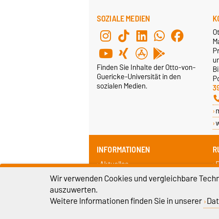
SOZIALE MEDIEN
K
O
M
Pr
u
Finden Sie Inhalte der Otto-von-
B
Guericke-Universität in den
P
sozialen Medien.
3
w
INFORMATIONEN
R
Aktuelles
Termine
P
Wir verwenden Cookies und vergleichbare Techno
Z
auszuwerten.
Weitere Informationen finden Sie in unserer
Dat
U