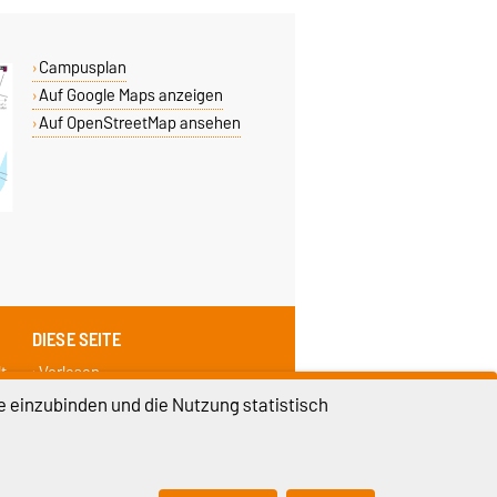
Campusplan
Auf Google Maps anzeigen
Auf OpenStreetMap ansehen
DIESE SEITE
t
Vorlesen
Drucken
e einzubinden und die Nutzung statistisch
Permalink