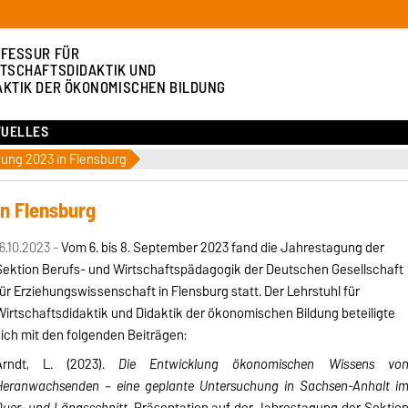
FESSUR FÜR
TSCHAFTSDIDAKTIK UND
AKTIK DER ÖKONOMISCHEN BILDUNG
TUELLES
ung 2023 in Flensburg
n Flensburg
6.10.2023 -
Vom 6. bis 8. September 2023 fand die Jahrestagung der
Sektion Berufs- und Wirtschaftspädagogik der Deutschen Gesellschaft
ür Erziehungswissenschaft in Flensburg statt. Der Lehrstuhl für
irtschaftsdidaktik und Didaktik der ökonomischen Bildung beteiligte
ich mit den folgenden Beiträgen:
Arndt, L. (2023).
Die Entwicklung ökonomischen Wissens vo
Heranwachsenden – eine geplante Untersuchung in Sachsen-Anhalt i
Quer- und Längsschnitt
.
Präsentation auf der Jahrestagung der Sektio