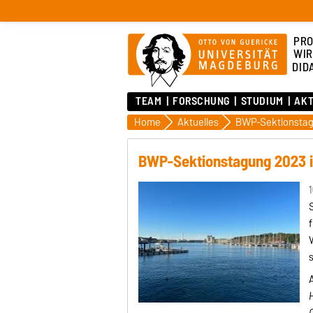
PRO
WIR
DID
TEAM
FORSCHUNG
STUDIUM
AK
Home
Aktuelles
BWP-Sektionstag
BWP-Sektionstagung 2023 i
1
f
W
s