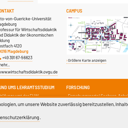
ONTAKT
CAMPUS
tto-von-Guericke-Universität
agdeburg
ofessur für Wirtschaftsdidaktik
nd Didaktik der ökonomischen
ildung
ostfach 4120
9016 Magdeburg
+49 391 67-56623
Größere Karte anzeigen
mehr…
ww.wirtschaftsdidaktik.ovgu.de
UND UMS LEHRAMTSSTUDIUM
FORSCHUNG
Prüfungsamt der FHW
Forschungsportal Sachsen-Anhal
raktikumsbüro des ZLB
Netzwerk-BWP
logien, um unsere Website zuverlässig bereitzustellen, Inhalt
entrum für Lehrerbildung
Researchgate
Gremium Lehramt
enschutzerklärung
.
niversitätsbibliothek