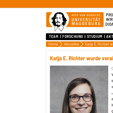
PRO
WIR
DID
TEAM
FORSCHUNG
STUDIUM
AK
Home
Aktuelles
Katja E. Richter 
Katja E. Richter wurde ver
0
w
a
i