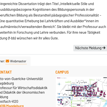
ingereichte Dissertation trägt den Titel „Intellektuelle Stile und
ausbildungsbezogene Kognitionen des Bildungspersonals in der
eruflichen Bildung als Bestandteil pädagogischer Professionalität –
ine quantitative Erhebung bei Lehrkräften und Ausbilder*innen im
kaufmännisch/verwaltenden Bereich“. Sie bleibt mit der Professur auch
eiterhin in Forschung und Lehre verbunden. Für ihre neue Tätigkeit
dung (f-bb) wünschen wir ihr alles Gute.
Nächste Meldung
ner:
Webmaster
ONTAKT
CAMPUS
tto-von-Guericke-Universität
agdeburg
ofessur für Wirtschaftsdidaktik
nd Didaktik der ökonomischen
ildung
ostfach 4120
9016 Magdeburg