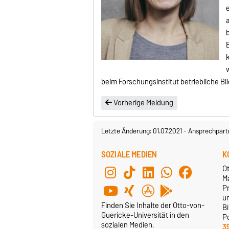
e
b
E
w
beim Forschungsinstitut betriebliche Bil
Vorherige Meldung
Letzte Änderung: 01.07.2021
-
Ansprechpart
SOZIALE MEDIEN
K
O
M
Pr
u
Finden Sie Inhalte der Otto-von-
B
Guericke-Universität in den
P
sozialen Medien.
3