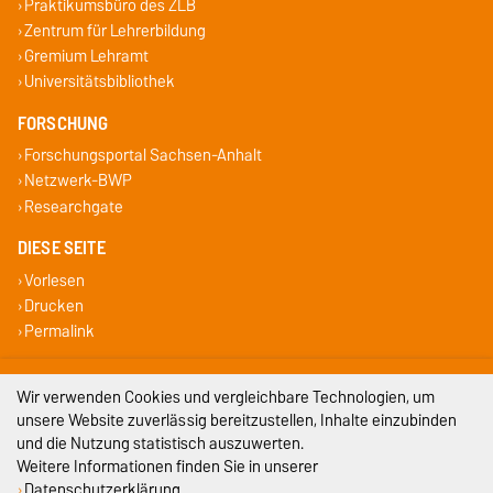
Praktikumsbüro des ZLB
Zentrum für Lehrerbildung
Gremium Lehramt
Universitätsbibliothek
FORSCHUNG
Forschungsportal Sachsen-Anhalt
Netzwerk-BWP
Researchgate
DIESE SEITE
Vorlesen
Drucken
Permalink
Impressum
Wir verwenden Cookies und vergleichbare Technologien, um
unsere Website zuverlässig bereitzustellen, Inhalte einzubinden
Datenschutz
und die Nutzung statistisch auszuwerten.
Weitere Informationen finden Sie in unserer
Barrierefreiheit
Datenschutzerklärung
.