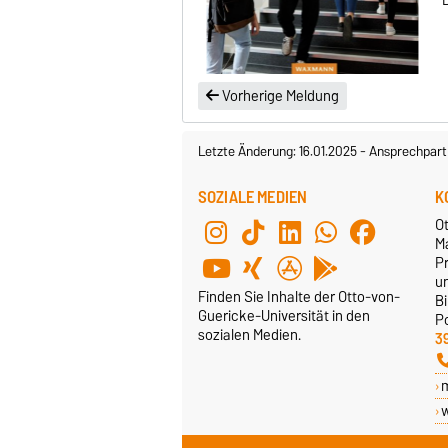
Vorherige Meldung
Letzte Änderung: 16.01.2025
-
Ansprechpart
SOZIALE MEDIEN
K
O
M
Pr
u
Finden Sie Inhalte der Otto-von-
B
Guericke-Universität in den
P
sozialen Medien.
3
w