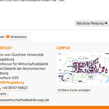
Nächste Meldung
ner:
Webmaster
ONTAKT
CAMPUS
tto-von-Guericke-Universität
agdeburg
ofessur für Wirtschaftsdidaktik
nd Didaktik der ökonomischen
ildung
ostfach 4120
9016 Magdeburg
+49 391 67-56623
Größere Karte anzeigen
mehr…
ww.wirtschaftsdidaktik.ovgu.de