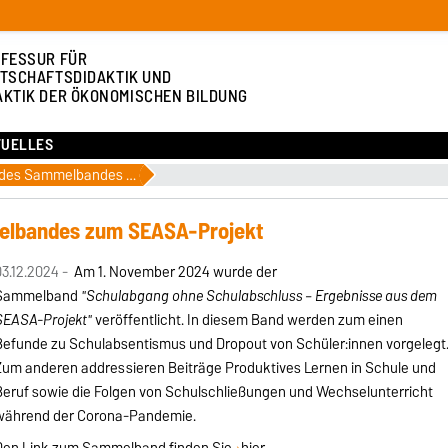
FESSUR FÜR
TSCHAFTSDIDAKTIK UND
AKTIK DER ÖKONOMISCHEN BILDUNG
TUELLES
Veröffentlichung des Sammelbandes zum SEASA-Projekt
melbandes zum SEASA-Projekt
3.12.2024 -
Am 1. November 2024 wurde der
Sammelband
"Schulabgang ohne Schulabschluss – Ergebnisse aus dem
SEASA-Projekt"
veröffentlicht. In diesem Band werden zum einen
Befunde zu Schulabsentismus und Dropout von Schüler:innen vorgelegt
Zum anderen addressieren Beiträge Produktives Lernen in Schule und
Beruf sowie die Folgen von Schulschließungen und Wechselunterricht
während der Corona-Pandemie.
Den Link zum Sammelband finden Sie
hier.