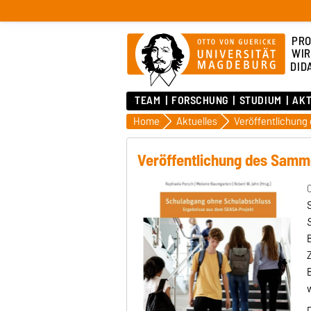
PRO
WIR
DID
TEAM
FORSCHUNG
STUDIUM
AK
Home
Aktuelles
Veröffentlichung des Sam
0